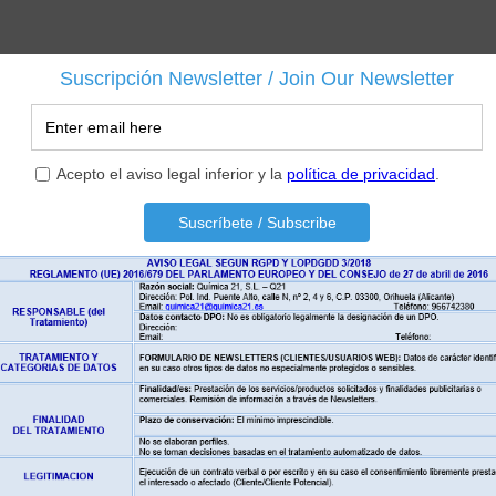
2025, donde ha habido distintos cambios, normativos, que ha g
ectiva que prohíbe la fabricación y venta de los espumógenos f