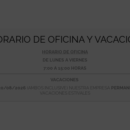
IONES
POLVO EXTINTOR
ENSAYOS
ESPUMOGENOS
BOLETI
tas líneas para daros las gracias por la confianza que habéis 
iendo y trabajando cada día para ofreceros el mejor servicio 
RARIO DE OFICINA Y VACAC
HORARIO DE OFICINA
DE LUNES A VIERNES
7:00 A 15:00 HORAS
VACACIONES
 30/08/2026
(AMBOS INCLUSIVE) NUESTRA EMPRESA
PERMAN
VACACIONES ESTIVALES
ados clientes y amigos, Durante la semana del 1 al 6 de Ju
n y seguridad en la “Hannover Messe”. Esta feria se produce 