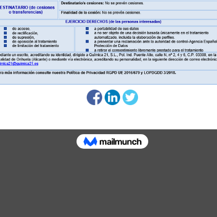
etín Un año más y damos gracias por ello, nos encontramos ce
manera posible a todos los niveles. Desde el punto de vista em
ación La revisión del Documento Básico de Seguridad en caso d
rior del fuego en fachadas y a la seguridad en aparcamientos, 
es se refiere a...