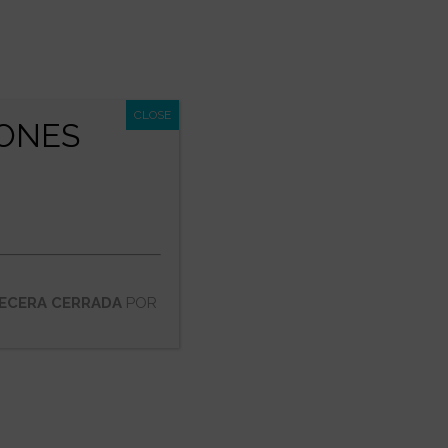
NES
EMPLEO
CONTACTO
depositado en Química 21, S.L. Gracias a
y la máxima calidad. Ahora ha llegado el
CLOSE
IONES
ECERA CERRADA
POR
nio tuvo lugar en Hannover (Alemania)
cada cinco años, y durante una semana