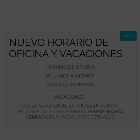
CLOSE
NUEVO HORARIO DE
La estabilidad de las espumas se miden
OFICINA Y VACACIONES
según dos baremos: uno de ellos es la
resistencia al drenaje (manteniendo las
HORARIO DE OFICINA
espumas húmedas con el consiguiente
DE LUNES A VIERNES
efecto enfriaste y el otro por la
7:00 A 15:00 HORAS
consistencia de su estructura
tridimensional. De esta forma la extinción
VACACIONES
se hace por desplazamiento del oxígeno
DEL
31/07/2026 AL 30/08/2026
(AMBOS
INCLUSIVE) NUESTRA EMPRESA
PERMANECERA
“asfixiando” el fuego. Es fundamental que
CERRADA
POR VACACIONES ESTIVALES
tanto por lanzas de media expansión
(~120) como por generadores de alta
expansión (~800) la espuma resultante